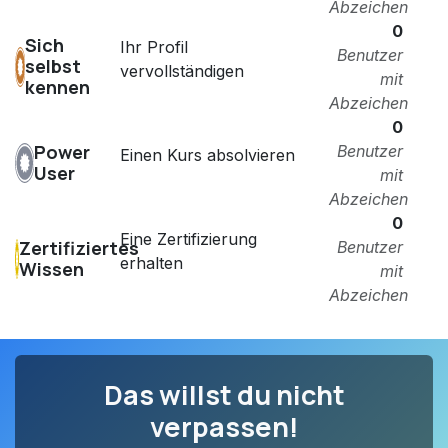
Abzeichen
0
Sich
Ihr Profil
Benutzer
selbst
vervollständigen
mit
kennen
Abzeichen
0
Power
Benutzer
Einen Kurs absolvieren
User
mit
Abzeichen
0
Eine Zertifizierung
Zertifiziertes
Benutzer
erhalten
Wissen
mit
Abzeichen
Das willst du nicht
verpassen!